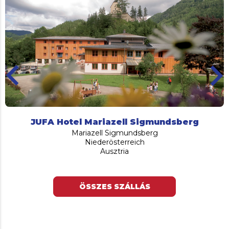
board_arrow_left
keyboard_arrow_r
JUFA Hotel Mariazell Sigmundsberg
Mariazell Sigmundsberg
Niederösterreich
Ausztria
ÖSSZES SZÁLLÁS