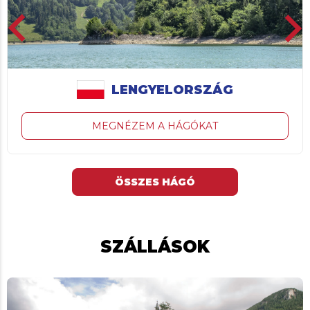
board_arrow_left
keyboard_arrow_r
LENGYELORSZÁG
MEGNÉZEM A HÁGÓKAT
ÖSSZES HÁGÓ
SZÁLLÁSOK