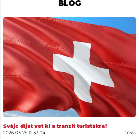
BLOG
Svájc díjat vet ki a tranzit turistákra?
2026-03-25 12:33:04
Túrák