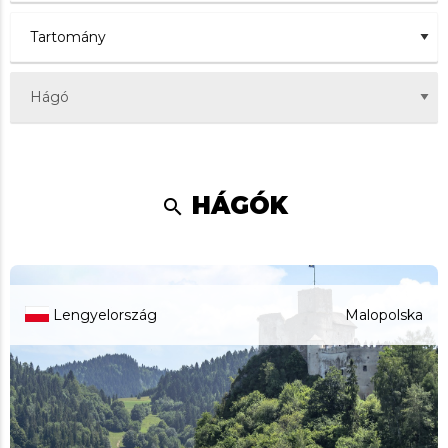
HÁGÓK
search
Lengyelország
Malopolska