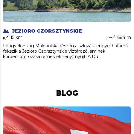
JEZIORO CZORSZTYNSKIE
15 km
684 m
Lengyelország Malopolska részén a szlovák-lengyel határnál
fekszik a Jezioro Czorsztynskie víztározó, aminek
körbemotorozása remek élményt nyújt. A Du
BLOG