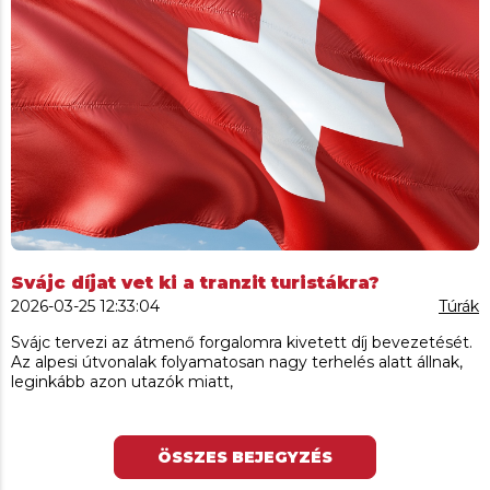
Svájc díjat vet ki a tranzit turistákra?
2026-03-25 12:33:04
Túrák
Svájc tervezi az átmenő forgalomra kivetett díj bevezetését.
Az alpesi útvonalak folyamatosan nagy terhelés alatt állnak,
leginkább azon utazók miatt,
ÖSSZES BEJEGYZÉS