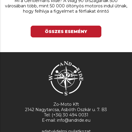
Mi a Gentlemans Ride? A világ 90 országának 500
városában több, mint 50 000 öltönyös motoros indul útnak,
hogy felhívja a figyelmet a férfiakat érintő
ÖSSZES ESEMÉNY
Zo-Moto Kft
2142 Nagytarcsa, Asbóth Oszkár u. 7. B3
Tel: (+36) 30 494 0031
E-mail: info@andride.eu
adatvédelmi nyilatkozat