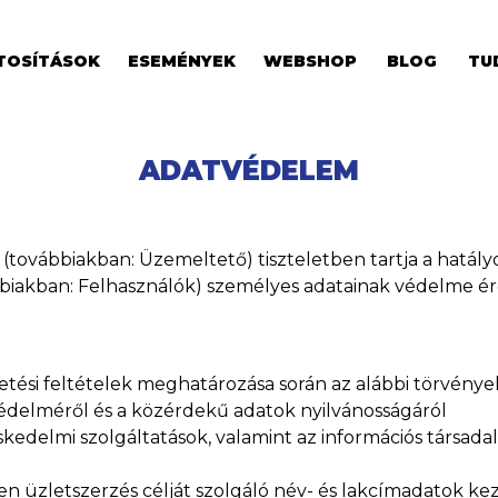
TOSÍTÁSOK
ESEMÉNYEK
WEBSHOP
BLOG
TU
ADATVÉDELEM
továbbiakban: Üzemeltető) tiszteletben tartja a hatályo
vábbiakban: Felhasználók) személyes adatainak védelme 
ltetési feltételek meghatározása során az alábbi törvény
k védelméről és a közérdekű adatok nyilvánosságáról
ereskedelmi szolgáltatások, valamint az információs társ
len üzletszerzés célját szolgáló név- és lakcímadatok kez