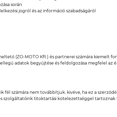
ozása során
delkezési jogról és az információ szabadságáról
ltető (ZO-MOTO Kft.) és partnerei számára kiemelt fo
 jellegű adatok begyűjtése és feldolgozása megfelel az
k fél számára nem továbbítjuk. kivéve, ha ez a szerződés
s szolgáltatóink titoktartási kötelezettséggel tartoznak 