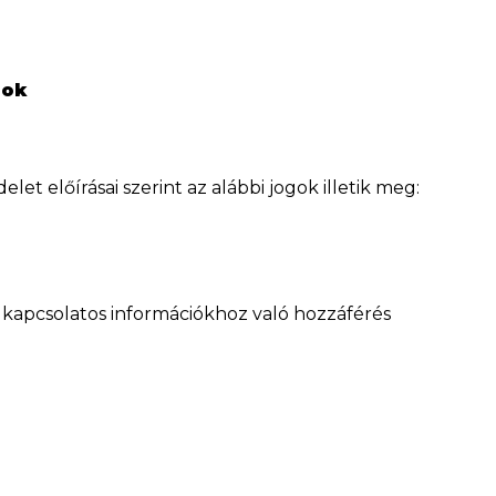
gok
et előírásai szerint az alábbi jogok illetik meg:
 kapcsolatos információkhoz való hozzáférés