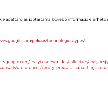
ie adattárolási idötartama, bővebb információ elérhető i
www.google.com/policies/technologies/types/
ers.google.com/analytics/devguides/collection/analytics
.com/ads/preferences/?entry_product=ad_settings_scre