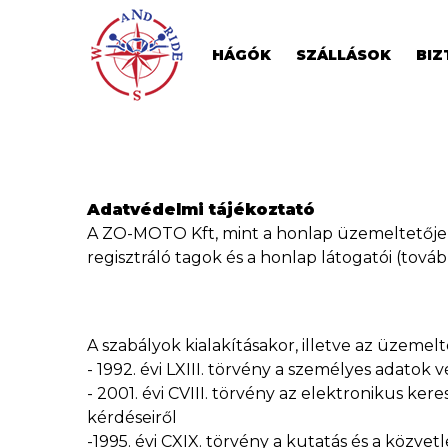
HÁGÓK
SZÁLLÁSOK
BIZ
Adatvédelmi tájékoztató
A ZO-MOTO Kft, mint a honlap üzemeltetője (
regisztráló tagok és a honlap látogatói (to
A szabályok kialakításakor, illetve az üzeme
- 1992. évi LXIII. törvény a személyes adato
- 2001. évi CVIII. törvény az elektronikus k
kérdéseiről
-1995. évi CXIX. törvény a kutatás és a közvet