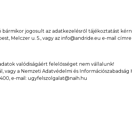
bármikor jogosult az adatkezelésről tájékoztatást kérni
est, Melczer u. 5., vagy az info@andride.eu e-mail címre
adatok valódiságáért felelősséget nem vállalunk!
ál, vagy a Nemzeti Adatvédelmi és Információszabadság 
 - 1400, e-mail: ugyfelszolgalat@naih.hu