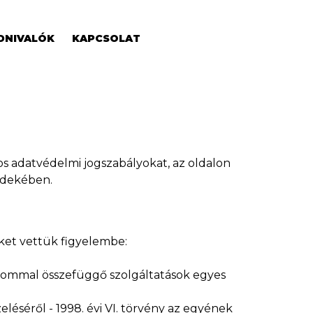
DNIVALÓK
KAPCSOLAT
s adatvédelmi jogszabályokat, az oldalon
érdekében.
eket vettük figyelembe:
adalommal összefüggő szolgáltatások egyes
eléséről - 1998. évi VI. törvény az egyének