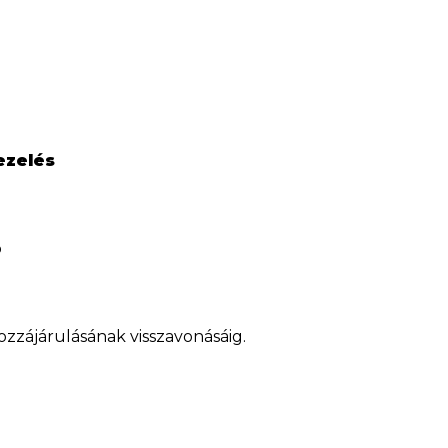
ezelés
p
ozzájárulásának visszavonásáig.