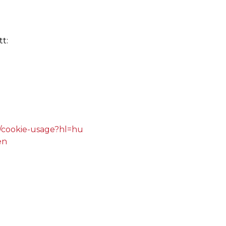
tt:
js/cookie-usage?hl=hu
en