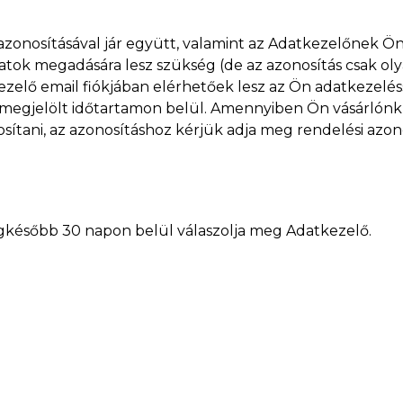
 azonosításával jár együtt, valamint az Adatkezelőnek 
tok megadására lesz szükség (de az azonosítás csak ol
ezelő email fiókjában elérhetőek lesz az Ön adatkezelés
megjelölt időtartamon belül. Amennyiben Ön vásárlónk v
ani, az azonosításhoz kérjük adja meg rendelési azonos
egkésőbb 30 napon belül válaszolja meg Adatkezelő.