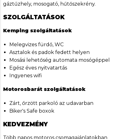
gáztűzhely, mosogató, hűtőszekrény.
SZOLGÁLTATÁSOK
Kemping szolgáltatások
Melegvizes fürdő, WC
Asztalok és padok fedett helyen
Mosási lehetőség automata mosógéppel
Egész éves nyitvatartás
Ingyenes wifi
Motorosbarát szolgáltatások
Zárt, őrzött parkoló az udavarban
Biker's Safe boxok
KEDVEZMÉNY
Több napos motoros csomagajánlatokban