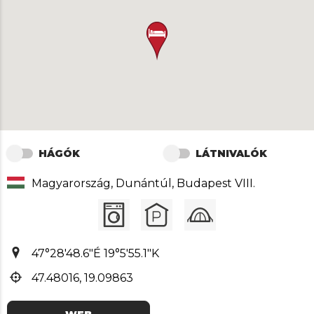
HÁGÓK
LÁTNIVALÓK
Magyarország, Dunántúl, Budapest VIII.
47°28'48.6"É 19°5'55.1"K
47.48016, 19.09863