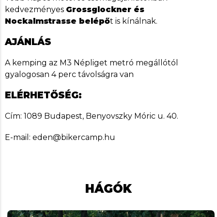
kedvezményes
Grossglockner és
Nockalmstrasse belépő
t is kínálnak.
AJÁNLÁS
A kemping az M3 Népliget metró megállótól
gyalogosan 4 perc távolságra van
ELÉRHETŐSÉG:
Cím: 1089 Budapest, Benyovszky Móric u. 40.
E-mail: eden@bikercamp.hu
HÁGÓK