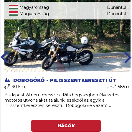
Magyarország
Dunántúl
Magyarország
Dunántúl
ard_arrow_left
keyboard_arro
DOBOGÓKŐ - PILISSZENTKERESZTI ÚT
30 km
585 m
Budapesttől nem messze a Pilis hegységben élvezetes
motoros útvonalakat találunk, ezekből az egyik a
Pilisszentkereszten keresztül Dobogókőre vezető ú
HÁGÓK