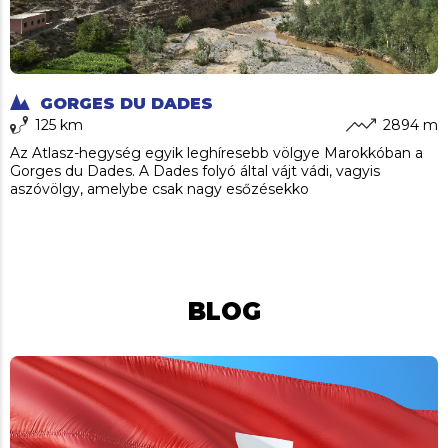
GORGES DU DADES
125 km
2894 m
Az Atlasz-hegység egyik leghíresebb völgye Marokkóban a
Gorges du Dades. A Dades folyó által vájt vádi, vagyis
aszóvölgy, amelybe csak nagy esőzésekko
BLOG