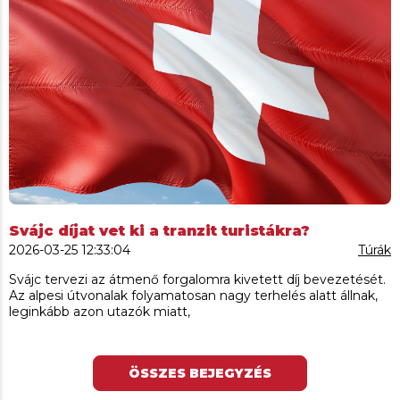
Svájc díjat vet ki a tranzit turistákra?
2026-03-25 12:33:04
Túrák
Svájc tervezi az átmenő forgalomra kivetett díj bevezetését.
Az alpesi útvonalak folyamatosan nagy terhelés alatt állnak,
leginkább azon utazók miatt,
ÖSSZES BEJEGYZÉS