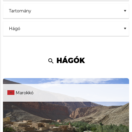
HÁGÓK
search
Marokkó