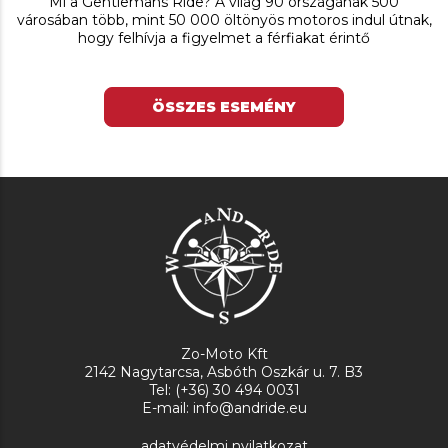
Mi a Gentlemans Ride? A világ 90 országának 500
városában több, mint 50 000 öltönyös motoros indul útnak,
hogy felhívja a figyelmet a férfiakat érintő
ÖSSZES ESEMÉNY
Zo-Moto Kft
2142 Nagytarcsa, Asbóth Oszkár u. 7. B3
Tel: (+36) 30 494 0031
E-mail: info@andride.eu
adatvédelmi nyilatkozat