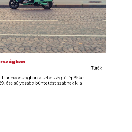
országban
Túrák
e Franciaországban a sebességtúllépőkkel
. óta súlyosabb büntetést szabnak ki a