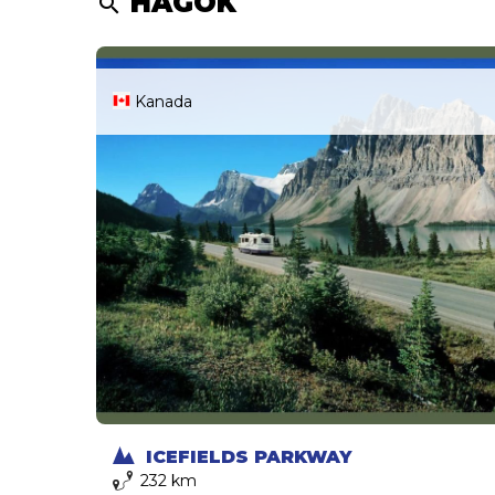
HÁGÓK
search
Kanada
ICEFIELDS PARKWAY
232 km