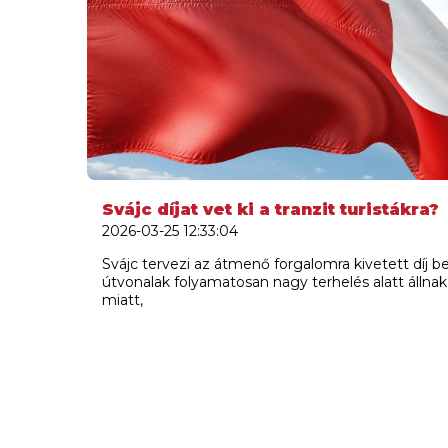
Svájc díjat vet ki a tranzit turistákra?
2026-03-25 12:33:04
Svájc tervezi az átmenő forgalomra kivetett díj b
útvonalak folyamatosan nagy terhelés alatt állna
miatt,