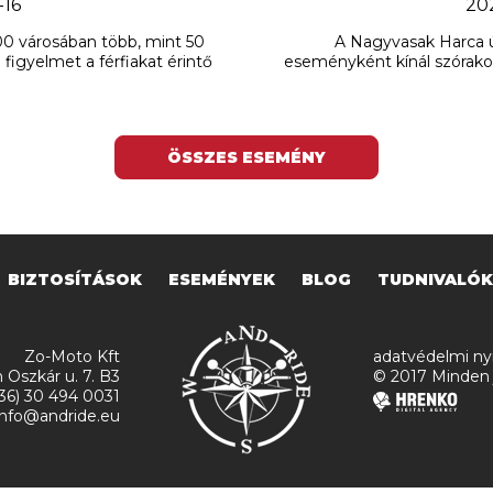
-16
20
00 városában több, mint 50
A Nagyvasak Harca ú
figyelmet a férfiakat érintő
eseményként kínál szórako
ÖSSZES ESEMÉNY
BIZTOSÍTÁSOK
ESEMÉNYEK
BLOG
TUDNIVALÓK
Zo-Moto Kft
adatvédelmi nyi
 Oszkár u. 7. B3
© 2017 Minden 
+36) 30 494 0031
 info@andride.eu