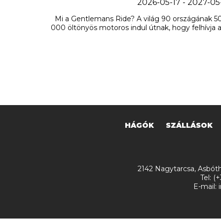
2026-05-17 - 2027-05
Mi a Gentlemans Ride? A világ 90 országának 5
000 öltönyös motoros indul útnak, hogy felhívja a 
HÁGÓK
SZÁLLÁSOK
2142 Nagytarcsa, Asbóth
Tel: (
E-mail: