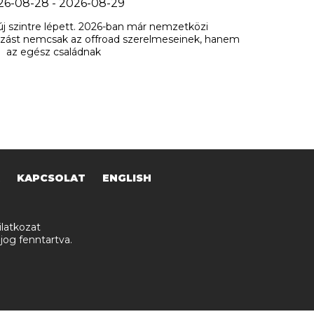
26-08-28 - 2026-08-29
j szintre lépett. 2026-ban már nemzetközi
zást nemcsak az offroad szerelmeseinek, hanem
az egész családnak
KAPCSOLAT
ENGLISH
latkozat
jog fenntartva.