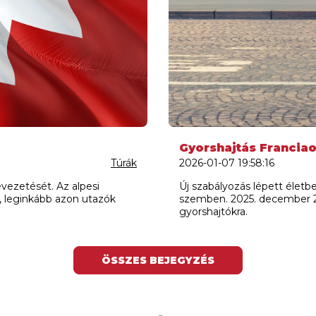
Gyorshajtás Francia
Túrák
2026-01-07 19:58:16
evezetését. Az alpesi
Új szabályozás lépett életb
k, leginkább azon utazók
szemben. 2025. december 29
gyorshajtókra.
ÖSSZES BEJEGYZÉS