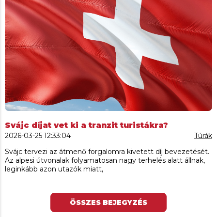
Svájc díjat vet ki a tranzit turistákra?
2026-03-25 12:33:04
Túrák
Svájc tervezi az átmenő forgalomra kivetett díj bevezetését.
Az alpesi útvonalak folyamatosan nagy terhelés alatt állnak,
leginkább azon utazók miatt,
ÖSSZES BEJEGYZÉS