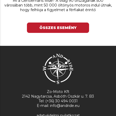
Mi a Gentlemans Ride? A világ 90 országának 500
városában több, mint 50 000 öltönyös motoros indul útnak,
hogy felhívja a figyelmet a férfiakat érintő
ÖSSZES ESEMÉNY
Zo-Moto Kft
2142 Nagytarcsa, Asbóth Oszkár u. 7. B3
Tel: (+36) 30 494 0031
E-mail: info@andride.eu
adatvédelmi nyilatkozat