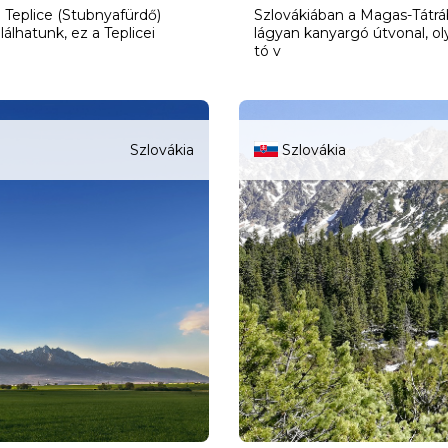
Teplice (Stubnyafürdő)
Szlovákiában a Magas-Tátráb
álhatunk, ez a Teplicei
lágyan kanyargó útvonal, o
tó v
Szlovákia
Szlovákia