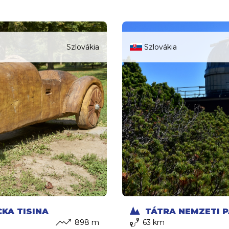
Szlovákia
Szlovákia
KA TISINA
TÁTRA NEMZETI P
898 m
63 km