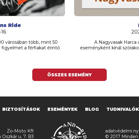
ns Ride
-16
20
00 városában több, mint 50
A Nagyvasak Harca ú
figyelmet a férfiakat érintő
eseményként kínál szórako
ÖSSZES ESEMÉNY
BIZTOSÍTÁSOK
ESEMÉNYEK
BLOG
TUDNIVALÓK
Zo-Moto Kft
adatvédelmi nyi
 Oszkár u. 7. B3
© 2017 Minden 