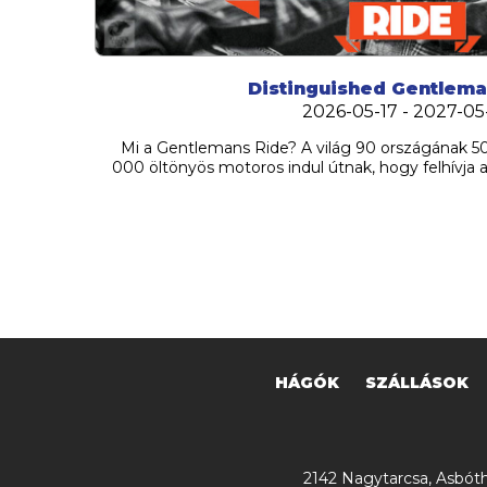
Distinguished Gentlema
2026-05-17 - 2027-05
Mi a Gentlemans Ride? A világ 90 országának 5
000 öltönyös motoros indul útnak, hogy felhívja a 
HÁGÓK
SZÁLLÁSOK
2142 Nagytarcsa, Asbóth