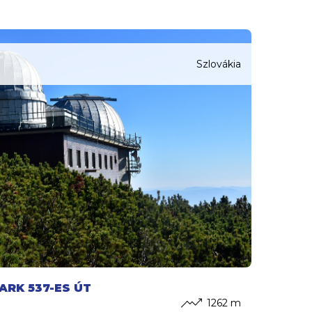
Szlovákia
ARK 537-ES ÚT
1262 m