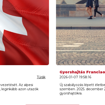
Gyorshajtás Francia
Túrák
2026-01-07 19:58:16
evezetését. Az alpesi
Új szabályozás lépett életb
k, leginkább azon utazók
szemben. 2025. december 29
gyorshajtókra.