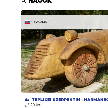
HÁGÓK
search
Szlovákia
TEPLICEI SZERPENTIN - HARMANEC
20 km