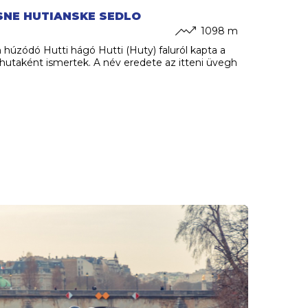
SNE HUTIANSKE SEDLO
1098 m
n húzódó Hutti hágó Hutti (Huty) faluról kapta a
hutaként ismertek. A név eredete az itteni üvegh