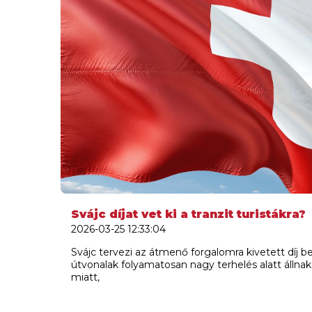
Svájc díjat vet ki a tranzit turistákra?
2026-03-25 12:33:04
Svájc tervezi az átmenő forgalomra kivetett díj b
útvonalak folyamatosan nagy terhelés alatt állna
miatt,