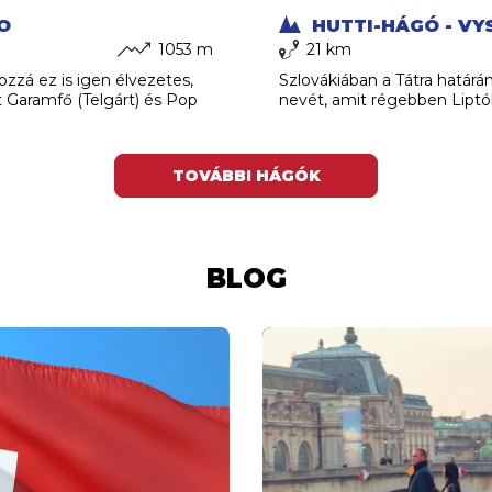
O
HUTTI-HÁGÓ - VY
1053 m
21 km
zzá ez is igen élvezetes,
Szlovákiában a Tátra határá
út Garamfő (Telgárt) és Pop
nevét, amit régebben Liptó
TOVÁBBI HÁGÓK
BLOG