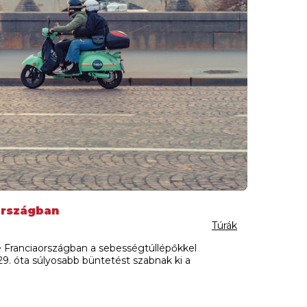
országban
Túrák
e Franciaországban a sebességtúllépőkkel
. óta súlyosabb büntetést szabnak ki a