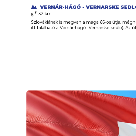
VERNÁR-HÁGÓ - VERNARSKE SEDL
32 km
Szlovákiának is megvan a maga 66-os útja, mégho
itt található a Vernár-hágó (Vernarske sedlo). Az 