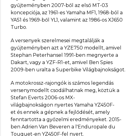
gyűjteményben 2007-ből az első MT-03
koncepciója, az 1961-es Yamaha MF1, 1968-ból a
YAS1 és 1969-ből YL1, valamint az 1986-os XJ650
Turbo.
A versenyek szerelmesei megtalálják a
gyűjteményben azt a YZE750 modellt, amivel
Stephan Peterhansel 1991-ben megnyerte a
Dakart, vagy a YZF-R1-et, amivel Ben Spies
2009-ben uralta a Superbike Világbajnokságot.
A motokrossz-rajongók is számos legendás
versenymodellt csodálhatnak meg, köztük a
Stefan Everts 2006-os MX-
világbajnokságon nyertes Yamaha YZ450F-
et és ennek a gépnek a fejlődését, amely
fenntartotta a győzelmi eredményeket. 2015-
ben Adrien Van Beveren a l'Enduropale du
Touquet-en YZ450F-fel nyert.