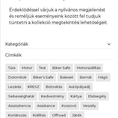
Érdeklődéssel várjuk a nyilvános megjelenést
és reméljük eseményeink között fel tudjuk
tüntetni a kollekció megtekintési lehetőségeit.
Kategóriák
Címkék
Túra
Motor
Test
Biker Safe
Motorszállítás
Dolomitok
Biker's Safe
Baleset
Bernát
Hágó
Lezárás
KRESZ
Biztosítás
Autópályadíj
Sebességhatár
Kedvezmény
Kártya
Elsősegély
Asszisztencia
Assistance
Koszovó
Veszély
Korlátozás
Kiállítás
Offroad
Játék