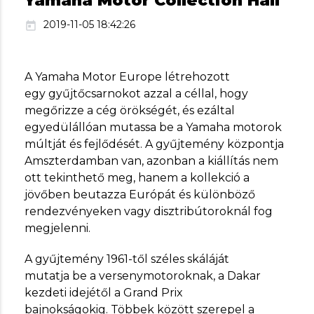
Yamaha Motor Collection Hall
2019-11-05 18:42:26
today
A Yamaha Motor Europe létrehozott
egy gyűjtőcsarnokot azzal a céllal, hogy
megőrizze a cég örökségét, és ezáltal
egyedülállóan mutassa be a Yamaha motorok
múltját és fejlődését. A gyűjtemény központja
Amszterdamban van, azonban a kiállítás nem
ott tekinthető meg, hanem a kollekció a
jövőben beutazza Európát és különböző
rendezvényeken vagy disztribútoroknál fog
megjelenni.
A gyűjtemény 1961-től széles skáláját
mutatja be a versenymotoroknak, a Dakar
kezdeti idejétől a Grand Prix
bajnokságokig. Többek között szerepel a