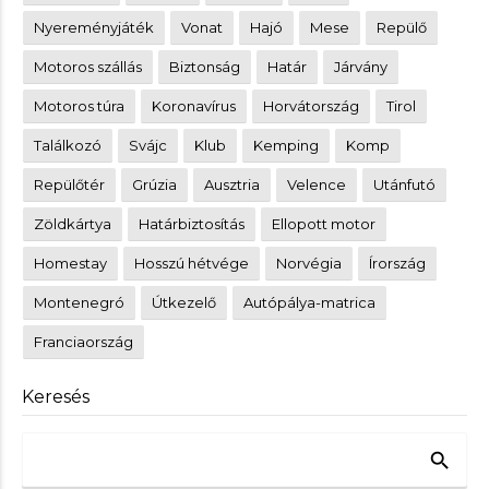
Nyereményjáték
Vonat
Hajó
Mese
Repülő
Motoros szállás
Biztonság
Határ
Járvány
Motoros túra
Koronavírus
Horvátország
Tirol
Találkozó
Svájc
Klub
Kemping
Komp
Repülőtér
Grúzia
Ausztria
Velence
Utánfutó
Zöldkártya
Határbiztosítás
Ellopott motor
Homestay
Hosszú hétvége
Norvégia
Írország
Montenegró
Útkezelő
Autópálya-matrica
Franciaország
Keresés
search