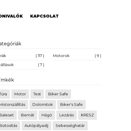
DNIVALÓK
KAPCSOLAT
ategóriák
úrák
( 117 )
Motorok
( 9 )
állások
( 7 )
ímkék
Túra
Motor
Test
Biker Safe
Motorszállítás
Dolomitok
Biker's Safe
Baleset
Bernát
Hágó
Lezárás
KRESZ
Biztosítás
Autópályadíj
Sebességhatár