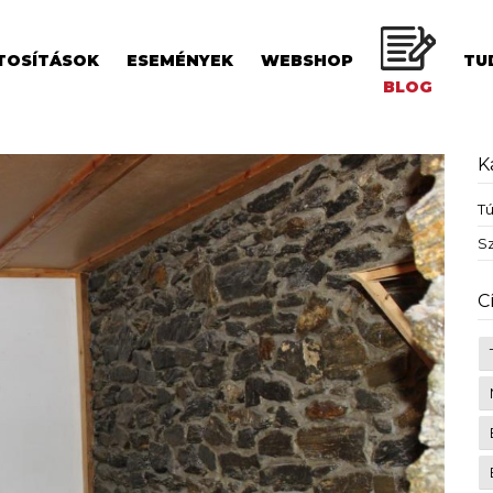
TOSÍTÁSOK
ESEMÉNYEK
WEBSHOP
TU
BLOG
K
T
Sz
C