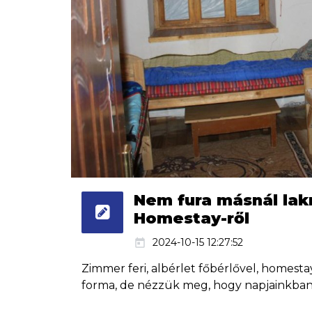
Nem fura másnál lakn
Homestay-ről
2024-10-15 12:27:52
today
Zimmer feri, albérlet főbérlővel, homestay
forma, de nézzük meg, hogy napjainkban m