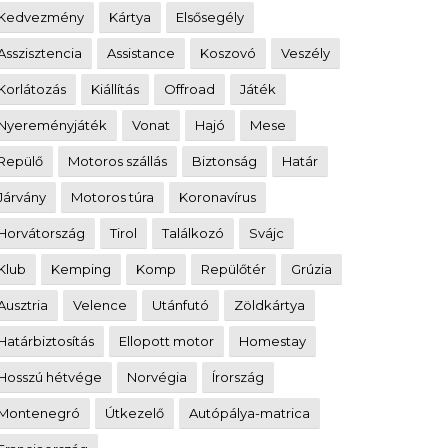
Kedvezmény
Kártya
Elsősegély
Asszisztencia
Assistance
Koszovó
Veszély
Korlátozás
Kiállítás
Offroad
Játék
Nyereményjáték
Vonat
Hajó
Mese
Repülő
Motoros szállás
Biztonság
Határ
Járvány
Motoros túra
Koronavírus
Horvátország
Tirol
Találkozó
Svájc
Klub
Kemping
Komp
Repülőtér
Grúzia
Ausztria
Velence
Utánfutó
Zöldkártya
Határbiztosítás
Ellopott motor
Homestay
Hosszú hétvége
Norvégia
Írország
Montenegró
Útkezelő
Autópálya-matrica