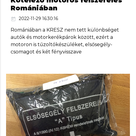
Kötelező motoros felszerelés
Romániában
2022-11-29 16:30:16
today
Romániában a KRESZ nem tett különbséget
autók és motorkerékpárok között, ezért a
motoron is tűzoltókészüléket, elsősegély-
csomagot és két fényvisszave