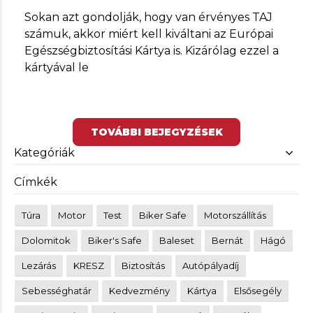
Sokan azt gondolják, hogy van érvényes TAJ
számuk, akkor miért kell kiváltani az Európai
Egészségbiztosítási Kártya is. Kizárólag ezzel a
kártyával le
TOVÁBBI BEJEGYZÉSEK
Kategóriák
Címkék
Túra
Motor
Test
Biker Safe
Motorszállítás
Dolomitok
Biker's Safe
Baleset
Bernát
Hágó
Lezárás
KRESZ
Biztosítás
Autópályadíj
Sebességhatár
Kedvezmény
Kártya
Elsősegély