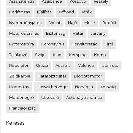
Asszisztencia
Assistance
Koszovó
Veszély
Korlátozás
Kiállítás
Offroad
Játék
Nyereményjáték
Vonat
Hajó
Mese
Repülő
Motoros szállás
Biztonság
Határ
Járvány
Motoros túra
Koronavírus
Horvátország
Tirol
Találkozó
Svájc
Klub
Kemping
Komp
Repülőtér
Grúzia
Ausztria
Velence
Utánfutó
Zöldkártya
Határbiztosítás
Ellopott motor
Homestay
Hosszú hétvége
Norvégia
Írország
Montenegró
Útkezelő
Autópálya-matrica
Franciaország
Keresés