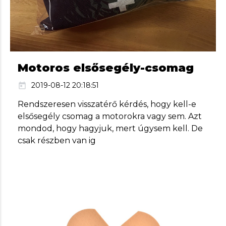
Motoros elsősegély-csomag
2019-08-12 20:18:51
today
Rendszeresen visszatérő kérdés, hogy kell-e
elsősegély csomag a motorokra vagy sem. Azt
mondod, hogy hagyjuk, mert úgysem kell. De
csak részben van ig