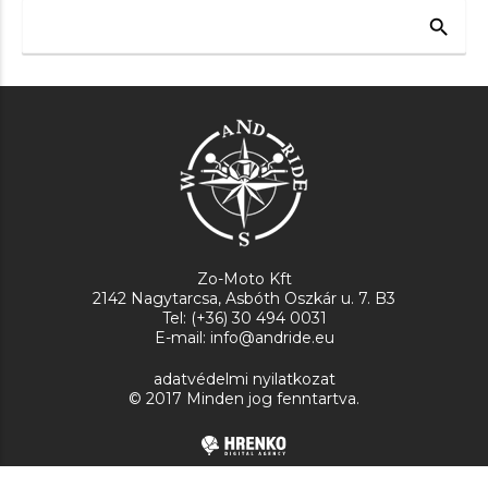
search
Zo-Moto Kft
2142 Nagytarcsa, Asbóth Oszkár u. 7. B3
Tel: (+36) 30 494 0031
E-mail: info@andride.eu
adatvédelmi nyilatkozat
© 2017 Minden jog fenntartva.