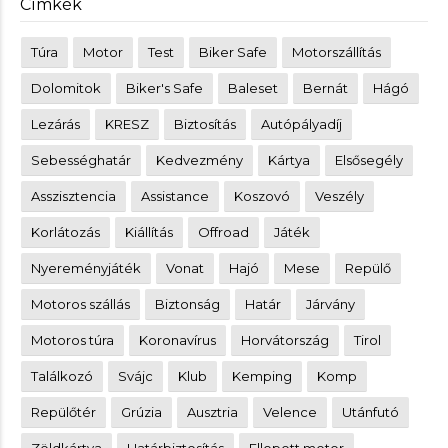
Címkék
Túra
Motor
Test
Biker Safe
Motorszállítás
Dolomitok
Biker's Safe
Baleset
Bernát
Hágó
Lezárás
KRESZ
Biztosítás
Autópályadíj
Sebességhatár
Kedvezmény
Kártya
Elsősegély
Asszisztencia
Assistance
Koszovó
Veszély
Korlátozás
Kiállítás
Offroad
Játék
Nyereményjáték
Vonat
Hajó
Mese
Repülő
Motoros szállás
Biztonság
Határ
Járvány
Motoros túra
Koronavírus
Horvátország
Tirol
Találkozó
Svájc
Klub
Kemping
Komp
Repülőtér
Grúzia
Ausztria
Velence
Utánfutó
Zöldkártya
Határbiztosítás
Ellopott motor