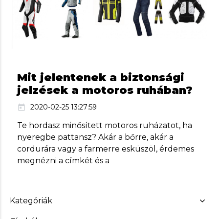
Mit jelentenek a biztonsági
jelzések a motoros ruhában?
2020-02-25 13:27:59
today
Te hordasz minősített motoros ruházatot, ha
nyeregbe pattansz? Akár a bőrre, akár a
cordurára vagy a farmerre esküszöl, érdemes
megnézni a címkét és a
Kategóriák