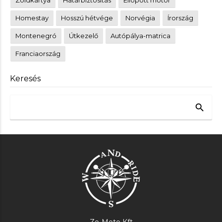
Homestay
Hosszú hétvége
Norvégia
Írország
Montenegró
Útkezelő
Autópálya-matrica
Franciaország
Keresés
search
Zo-Moto Kft