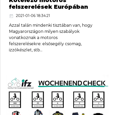
Kötelező motoros
felszerelések Európában
2021-01-06 18:34:21
today
Azzal talán mindenki tisztában van, hogy
Magyarországon milyen szabályok
vonatkoznak a motoros
felszerelésekre: elsősegély csomag,
izzókészlet, stb...