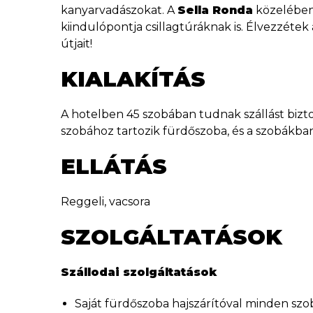
kanyarvadászokat. A
Sella Ronda
közelében 
kiindulópontja csillagtúráknak is. Élvezzétek
útjait!
KIALAKÍTÁS
A hotelben 45 szobában tudnak szállást bizto
szobához tartozik fürdőszoba, és a szobákban 
ELLÁTÁS
Reggeli, vacsora
SZOLGÁLTATÁSOK
Szállodai szolgáltatások
Saját fürdőszoba hajszárítóval minden sz