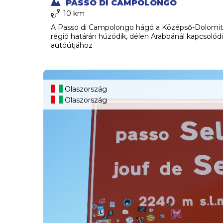
PASSO DI CAMPOLONGO
10 km
A Passo di Campolongo hágó a Középső-Dolomito
régió határán húzódik, délen Arabbánál kapcsolód
autóútjához
Olaszország
Olaszország