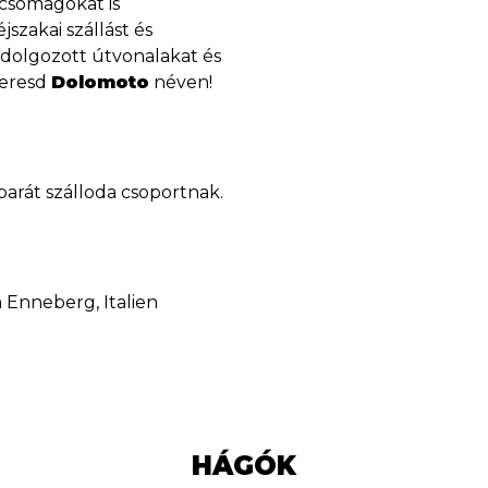
scsomagokat is
szakai szállást és
kidolgozott útvonalakat és
keresd
Dolomoto
néven!
 barát szálloda csoportnak.
in Enneberg, Italien
HÁGÓK