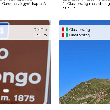
 Gardena völgyről kapta. A
és Olaszország második leg
ez a Do
Dél-Tirol
Olaszország
Dél-Tirol
Olaszország