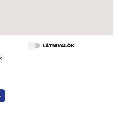
LÁTNIVALÓK
K
A