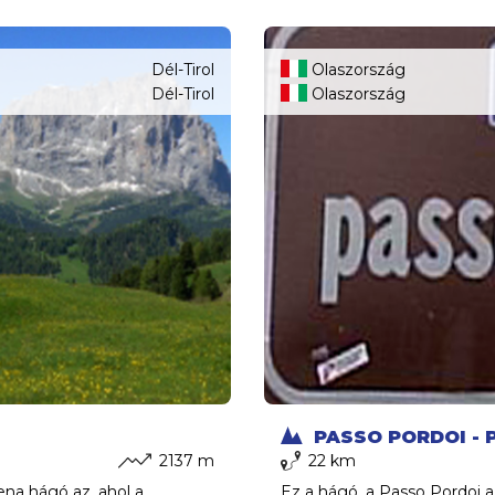
Dél-Tirol
Olaszország
Dél-Tirol
Olaszország
PASSO PORDOI - 
2137 m
22 km
na hágó az, ahol a
Ez a hágó, a Passo Pordoi 