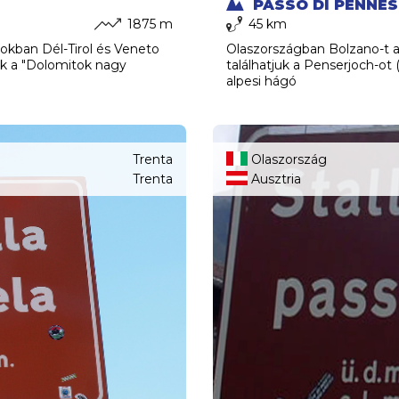
PASSO DI PENNES
1875 m
45 km
kban Dél-Tirol és Veneto
Olaszországban Bolzano-t 
ik a "Dolomitok nagy
találhatjuk a Penserjoch-ot
alpesi hágó
Trenta
Olaszország
Trenta
Ausztria