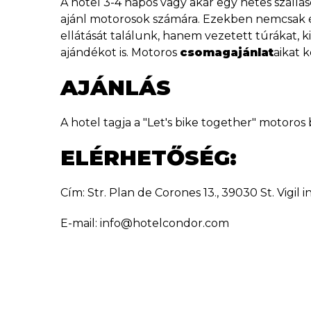
A hotel 3-4 napos vagy akár egy hetes szállá
ajánl motorosok számára. Ezekben nemcsak éj
ellátását találunk, hanem vezetett túrákat, 
ajándékot is. Motoros
csomagajánlat
aikat 
AJÁNLÁS
A hotel tagja a "Let's bike together" motoros
ELÉRHETŐSÉG:
Cím: Str. Plan de Corones 13., 39030 St. Vigil 
E-mail: info@hotelcondor.com