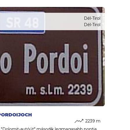
Dél-Tirol
Dél-Tirol
PORDOIJOCH
2239 m
a "Dolomit-autóút" második legmagasabb pontja