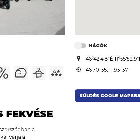
HÁGÓK
46°42'4.8"É 11°55'52.9"
46.70135, 11.93137
KÜLDÉS GOOLE MAPSB
S FEKVÉSE
aszországban a
al várja a