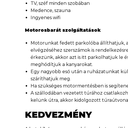
TV, széf minden szobában
Medence, szauna
Ingyenes wifi
Motorosbarát szolgáltatások
Motorunkat fedett parkolóba állíthatjuk, a
elvégzéséhez szerszámok is rendelkezésre
érkezünk, akkor azt is itt parkolhatjuk le
meghódítjuk a kanyarokat.
Egy nagyobb eső után a ruházatunkat kü
száríthatjuk meg.
Ha szükséges motormentésben is segítene
A szállodában vezetett túrához csatlakoz
kelünk útra, akkor kidolgozott túraútvona
KEDVEZMÉNY