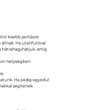
hol kisebb javítások
 állnak. Ha utánfutóval
 és hátrahagyhatjuk, amíg
lön helyiségben
k.
hatunk. Ha pedig egyedül
lakkal segítenek.