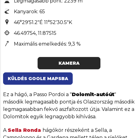
Legmagasabb pont: 2239 m
Kanyarok: 65
46°29'51.2"É 11°52'30.5"K
46.49754, 11.87515
Maximális emelkedés: 9,3 %
KAMERA
KÜLDÉS GOOLE MAPSBA
Ez a hágó, a Passo Pordoi a "
Dolomit-autóút
"
második legmagasabb pontja és Olaszország második
legmagasabban fekvő aszfaltozott útja. Valamint ez a
Dolomitok egyik legnagyobb kihívása.
A
Sella Ronda
hágókör részeként a Sella, a
Campolongo és a Gardena mellett télen a síelőket