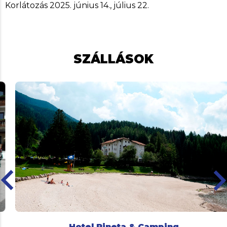
Korlátozás 2025. június 14., július 22.
SZÁLLÁSOK
ard_arrow_left
keyboard_arro
Hotel Pineta & Camping