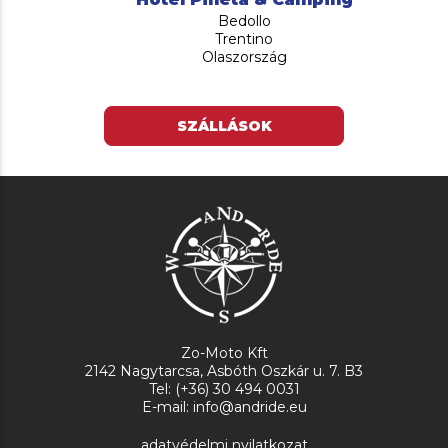
Bedollo
Trentino
Olaszország
SZÁLLÁSOK
Zo-Moto Kft
2142 Nagytarcsa, Asbóth Oszkár u. 7. B3
Tel: (+36) 30 494 0031
E-mail: info@andride.eu
adatvédelmi nyilatkozat