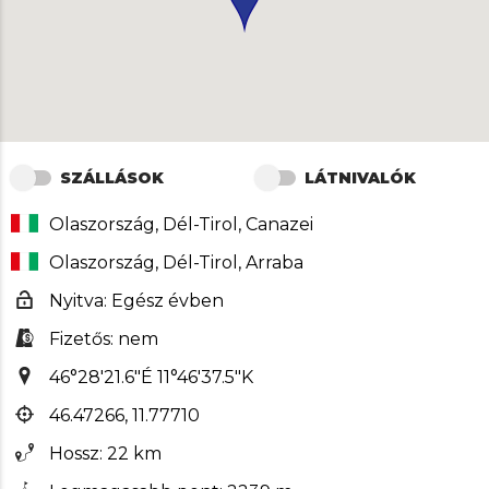
SZÁLLÁSOK
LÁTNIVALÓK
Olaszország, Dél-Tirol, Canazei
Olaszország, Dél-Tirol, Arraba
Nyitva: Egész évben
Fizetős: nem
46°28'21.6"É 11°46'37.5"K
46.47266, 11.77710
Hossz: 22 km