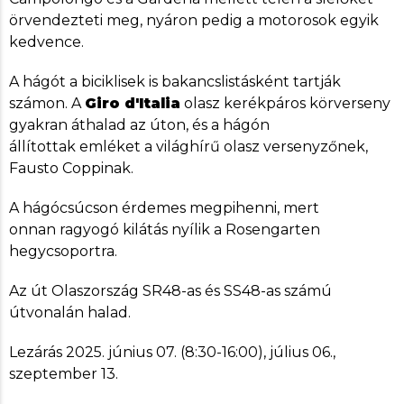
örvendezteti meg, nyáron pedig a motorosok egyik
kedvence.
A hágót a biciklisek is bakancslistásként tartják
számon. A
Giro d'Italia
olasz kerékpáros körverseny
gyakran áthalad az úton, és a hágón
állítottak emléket a világhírű olasz versenyzőnek,
Fausto Coppinak.
A hágócsúcson érdemes megpihenni, mert
onnan ragyogó kilátás nyílik a Rosengarten
hegycsoportra.
Az út Olaszország SR48-as és SS48-as számú
útvonalán halad.
Lezárás 2025. június 07. (8:30-16:00), július 06.,
szeptember 13.