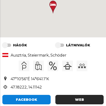
HÁGÓK
LÁTNIVALÓK
Ausztria, Steiermark, Schöder
47°10'56"É 14°6'41.1"K
47.18222, 14.11142
FACEBOOK
WEB