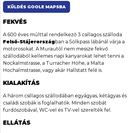
KÜLDÉS GOOLE MAPSBA
FEKVÉS
A 600 éves múlttal rendelkező 3 csillagos szálloda
Felső-Stájerország
ban a Sölkpass lábánál várja a
motorosokat. A Murautól nem messze fekvő
szállodából kellemes napi kanyarokat lehet tenni a
Nockalmstrasse, a Turracher Höhe, a Malta
Hochalmstrasse, vagy akár Hallstatt felé is.
KIALAKÍTÁS
A három csillagos szállodában egyágyas, kétágyas és
családi szobák is foglalhatók. Minden szobát
fürdőszobával, WC-vel és TV-vel szerelték fel.
ELLÁTÁS