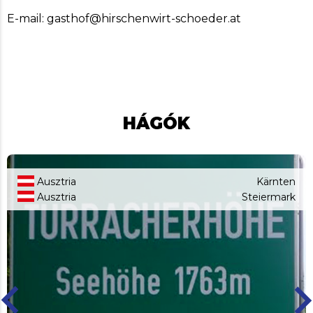
E-mail: gasthof@hirschenwirt-schoeder.at
HÁGÓK
Ausztria
Kärnten
Ausztria
Steiermark
ard_arrow_left
keyboard_arro