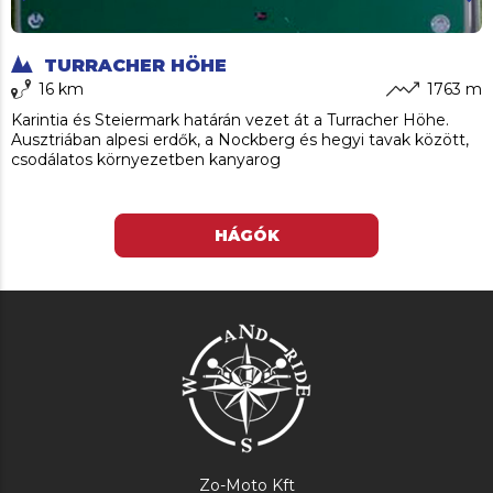
TURRACHER HÖHE
16 km
1763 m
Karintia és Steiermark határán vezet át a Turracher Höhe.
Ausztriában alpesi erdők, a Nockberg és hegyi tavak között,
csodálatos környezetben kanyarog
HÁGÓK
Zo-Moto Kft