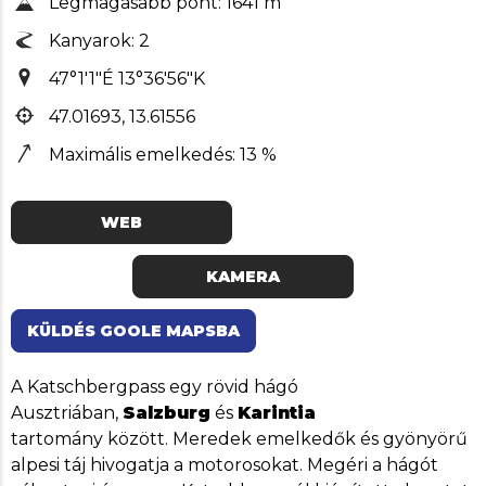
Legmagasabb pont: 1641 m
Kanyarok: 2
47°1'1"É 13°36'56"K
47.01693, 13.61556
Maximális emelkedés: 13 %
WEB
KAMERA
KÜLDÉS GOOLE MAPSBA
A Katschbergpass egy rövid hágó
Ausztriában,
Salzburg
és
Karintia
tartomány között. Meredek emelkedők és gyönyörű
alpesi táj hivogatja a motorosokat. Megéri a hágót