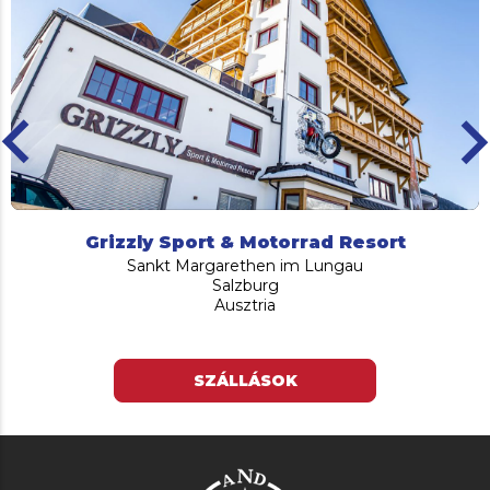
ard_arrow_left
keyboard_arro
Grizzly Sport & Motorrad Resort
Sankt Margarethen im Lungau
Salzburg
Ausztria
SZÁLLÁSOK