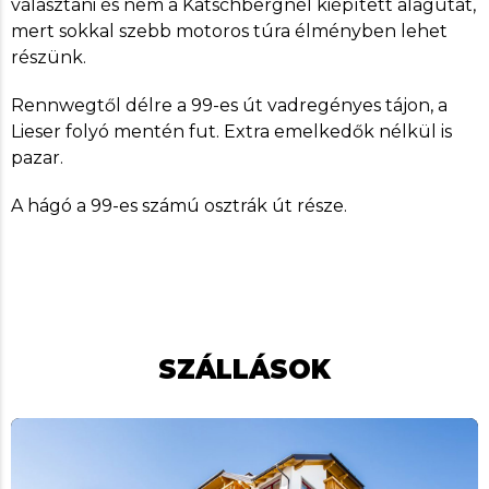
választani és nem a Katschbergnél kiépített alagutat,
mert sokkal szebb motoros túra élményben lehet
részünk.
Rennwegtől délre a 99-es út vadregényes tájon, a
Lieser folyó mentén fut. Extra emelkedők nélkül is
pazar.
A hágó a 99-es számú osztrák út része.
SZÁLLÁSOK