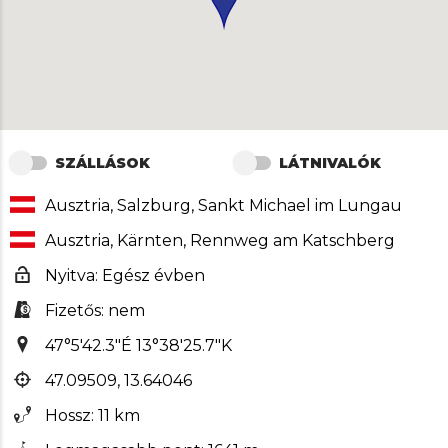
SZÁLLÁSOK
LÁTNIVALÓK
Ausztria, Salzburg, Sankt Michael im Lungau
Ausztria, Kärnten, Rennweg am Katschberg
Nyitva: Egész évben
Fizetős: nem
47°5'42.3"É 13°38'25.7"K
47.09509, 13.64046
Hossz: 11 km