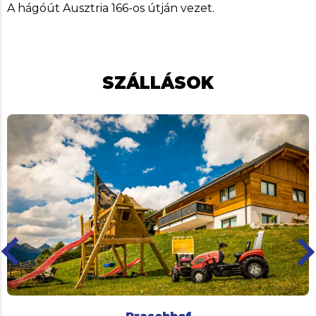
A hágóút Ausztria 166-os útján vezet.
SZÁLLÁSOK
ard_arrow_left
keyboard_arro