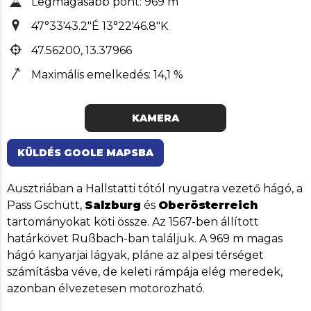
Legmagasabb pont: 969 m
47°33'43.2"É 13°22'46.8"K
47.56200, 13.37966
Maximális emelkedés: 14,1 %
KAMERA
KÜLDÉS GOOLE MAPSBA
Ausztriában a Hallstatti tótól nyugatra vezető hágó, a
Pass Gschütt,
Salzburg
és
Oberösterreich
tartományokat köti össze. Az 1567-ben állított
határkövet Rußbach-ban találjuk. A 969 m magas
hágó kanyarjai lágyak, pláne az alpesi térséget
számításba véve, de keleti rámpája elég meredek,
azonban élvezetesen motorozható.