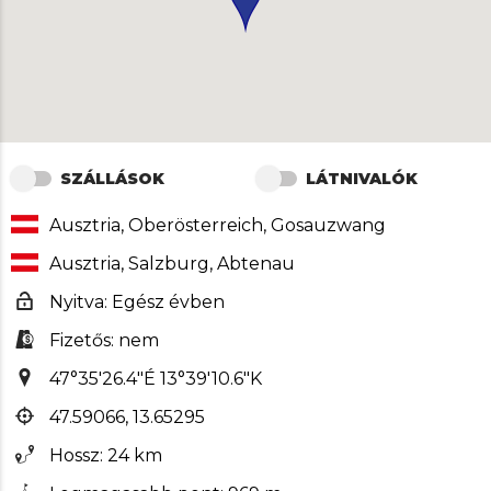
SZÁLLÁSOK
LÁTNIVALÓK
Ausztria, Oberösterreich, Gosauzwang
Ausztria, Salzburg, Abtenau
Nyitva: Egész évben
Fizetős: nem
47°35'26.4"É 13°39'10.6"K
47.59066, 13.65295
Hossz: 24 km