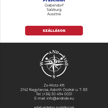
Familiengasthof Blasl
Losenstein
Oberösterreich
Ausztria
SZÁLLÁSOK
Zo-Moto Kft
2142 Nagytarcsa, Asbóth Oszkár u. 7. B3
Tel: (+36) 30 494 0031
E-mail: info@andride.eu
adatvédelmi nyilatkozat