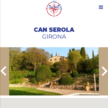
CAN SEROLA
GIRONA
ard_arrow_left
keyboard_arro