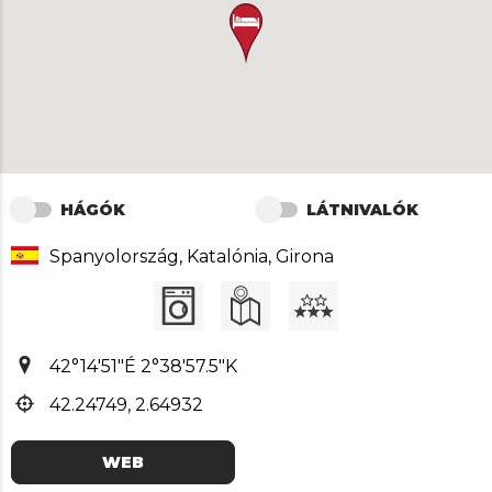
HÁGÓK
LÁTNIVALÓK
Spanyolország, Katalónia, Girona
42°14'51"É 2°38'57.5"K
42.24749, 2.64932
WEB