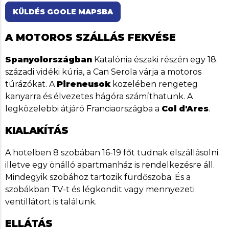
KÜLDÉS GOOLE MAPSBA
A MOTOROS SZÁLLÁS FEKVÉSE
Spanyolországban
Katalónia északi részén egy 18.
századi vidéki kúria, a Can Serola várja a motoros
túrázókat. A
Pireneusok
közelében rengeteg
kanyarra és élvezetes hágóra számíthatunk. A
legközelebbi átjáró Franciaországba a
Col d'Ares
.
KIALAKÍTÁS
A hotelben 8 szobában 16-19 főt tudnak elszállásolni.
illetve egy önálló apartmanház is rendelkezésre áll.
Mindegyik szobához tartozik fürdőszoba. És a
szobákban TV-t és légkondit vagy mennyezeti
ventillátort is találunk.
ELLÁTÁS