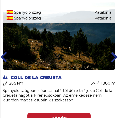
Spanyolország
Katalónia
Spanyolország
Katalónia
ard_arrow_left
keyboard_arro
COLL DE LA CREUETA
26,5 km
1880 m
Spanyolországban a francia határtól délre találjuk a Coll de la
Creueta hágót a Pireneusokban. Az emelkedése nem
kiugróan magas, csupán kis szakaszon