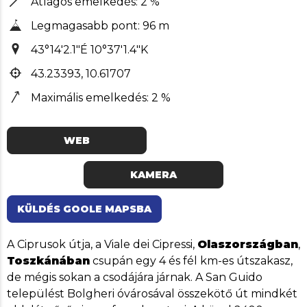
Átlagos emelkedés: 2 %
Legmagasabb pont: 96 m
43°14'2.1"É 10°37'1.4"K
43.23393, 10.61707
Maximális emelkedés: 2 %
WEB
KAMERA
KÜLDÉS GOOLE MAPSBA
A Ciprusok útja, a Viale dei Cipressi,
Olaszországban
,
Toszkánában
csupán egy 4 és fél km-es útszakasz,
de mégis sokan a csodájára járnak. A San Guido
települést Bolgheri óvárosával összekötő út mindkét