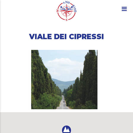
VIALE DEI CIPRESSI
ard_arrow_left
keyboard_arro