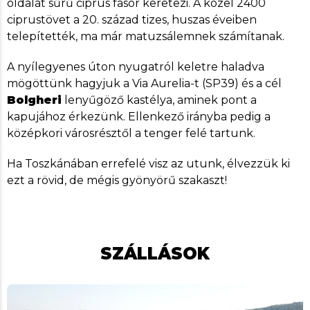
oldalát sűrű ciprus fasor keretezi. A közel 2400
ciprustövet a 20. század tizes, huszas éveiben
telepítették, ma már matuzsálemnek számítanak.
A nyílegyenes úton nyugatról keletre haladva
mögöttünk hagyjuk a Via Aurelia-t (SP39) és a cél
Bolgheri
lenyűgöző kastélya, aminek pont a
kapujához érkezünk. Ellenkező irányba pedig a
középkori városrésztől a tenger felé tartunk.
Ha Toszkánában errefelé visz az utunk, élvezzük ki
ezt a rövid, de mégis gyönyörű szakaszt!
SZÁLLÁSOK