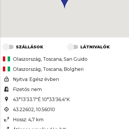
SZÁLLÁSOK
LÁTNIVALÓK
Olaszország, Toscana, San Guido
Olaszország, Toscana, Bolgheri
Nyitva: Egész évben
Fizetős: nem
43°13'33.7"É 10°33'36.4"K
43.22602, 10.56010
Hossz: 4,7 km