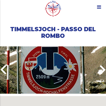
TIMMELSJOCH - PASSO DEL
ROMBO
ard_arrow_left
keyboard_arro