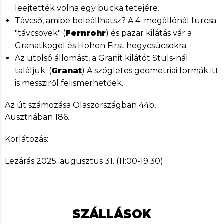
leejtették volna egy bucka tetejére.
Távcső, amibe beleállhatsz? A 4. megállónál furcsa
"távcsövek" (
Fernrohr
) és pazar kilátás vár a
Granatkogel és Hohen First hegycsúcsokra.
Az utolsó állomást, a Granit kilátót Stuls-nál
találjuk. (
Granat
) A szögletes geometriai formák itt
is messziről felismerhetőek.
Az út számozása Olaszországban 44b,
Ausztriában 186.
Korlátozás:
Lezárás 2025. augusztus 31. (11:00-19:30)
SZÁLLÁSOK