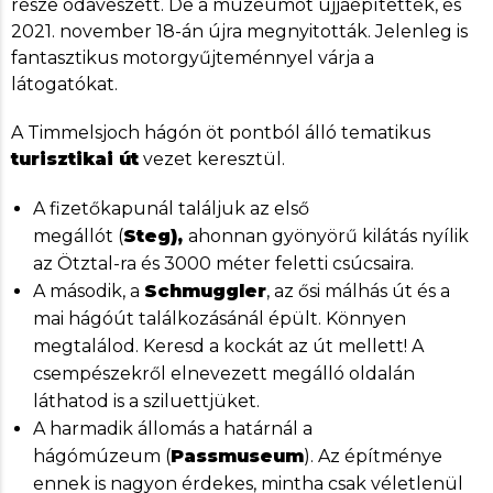
része odaveszett. De a múzeumot újjáépítették, és
2021. november 18-án újra megnyitották. Jelenleg is
fantasztikus motorgyűjteménnyel várja a
látogatókat.
A Timmelsjoch hágón öt pontból álló tematikus
turisztikai út
vezet keresztül.
A fizetőkapunál találjuk az első
megállót (
Steg),
ahonnan gyönyörű kilátás nyílik
az Ötztal-ra és 3000 méter feletti csúcsaira.
A második, a
Schmuggler
, az ősi málhás út és a
mai hágóút találkozásánál épült. Könnyen
megtalálod. Keresd a kockát az út mellett! A
csempészekről elnevezett megálló oldalán
láthatod is a sziluettjüket.
A harmadik állomás a határnál a
hágómúzeum (
Passmuseum
). Az építménye
ennek is nagyon érdekes, mintha csak véletlenül