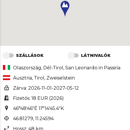
SZÁLLÁSOK
LÁTNIVALÓK
Olaszország, Dél-Tirol, San Leonardo in Passiria
Ausztria, Tirol, Zweiselstein
Zárva: 2026-11-01-2027-05-12
Fizetős: 18 EUR (2026)
46°48'46"É 11°14'45.4"K
46.81279, 11.24594
Hossz: 48 km