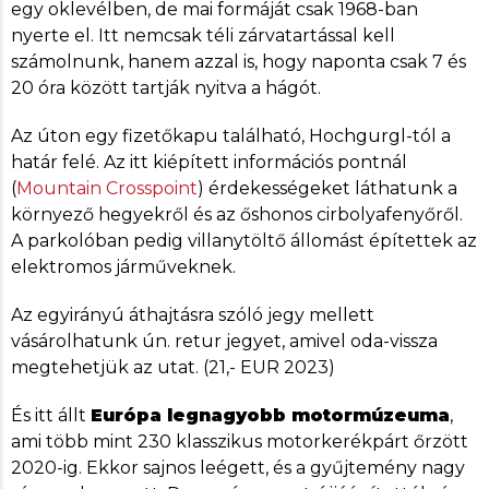
egy oklevélben, de mai formáját csak 1968-ban
nyerte el. Itt nemcsak téli zárvatartással kell
számolnunk, hanem azzal is, hogy naponta csak 7 és
20 óra között tartják nyitva a hágót.
Az úton egy fizetőkapu található, Hochgurgl-tól a
határ felé. Az itt kiépített információs pontnál
(
Mountain Crosspoint
) érdekességeket láthatunk a
környező hegyekről és az őshonos cirbolyafenyőről.
A parkolóban pedig villanytöltő állomást építettek az
elektromos járműveknek.
Az egyirányú áthajtásra szóló jegy mellett
vásárolhatunk ún. retur jegyet, amivel oda-vissza
megtehetjük az utat. (21,- EUR 2023)
És itt állt
Európa legnagyobb motormúzeuma
,
ami több mint 230 klasszikus motorkerékpárt őrzött
2020-ig. Ekkor sajnos leégett, és a gyűjtemény nagy