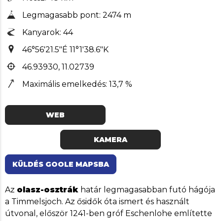
Legmagasabb pont: 2474 m
Kanyarok: 44
46°56'21.5"É 11°1'38.6"K
46.93930, 11.02739
Maximális emelkedés: 13,7 %
WEB
KAMERA
KÜLDÉS GOOLE MAPSBA
Az
olasz-osztrák
határ legmagasabban futó hágója
a Timmelsjoch. Az ősidők óta ismert és használt
útvonal, először 1241-ben gróf Eschenlohe említette