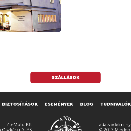
SZÁLLÁSOK
BIZTOSÍTÁSOK
ESEMÉNYEK
BLOG
TUDNIVALÓK
Zo-Moto Kft
adatvédelmi nyi
 Oszkár u. 7. B3
© 2017 Minden 