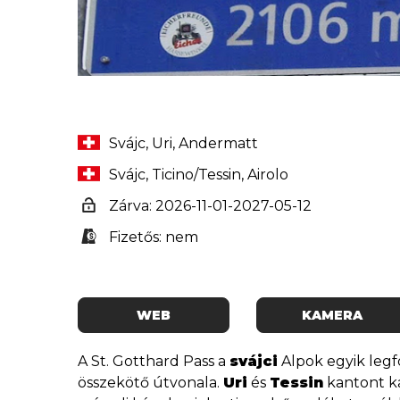
Svájc, Uri, Andermatt
Svájc, Ticino/Tessin, Airolo
Zárva: 2026-11-01-2027-05-12
Fizetős: nem
WEB
KAMERA
A St. Gotthard Pass a
svájci
Alpok egyik legf
összekötő útvonala.
Uri
és
Tessin
kantont ka