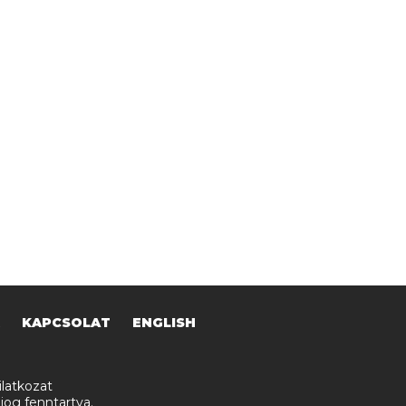
KAPCSOLAT
ENGLISH
latkozat
jog fenntartva.