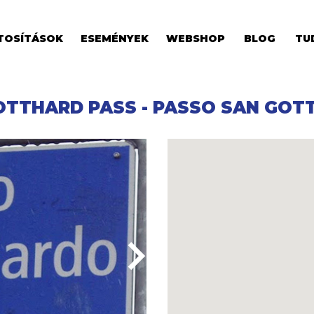
TOSÍTÁSOK
ESEMÉNYEK
WEBSHOP
BLOG
TU
OTTHARD PASS - PASSO SAN GOT
keyboard_arrow_right