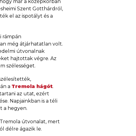
l, hogy már a középkorban
esheimi Szent Gotthárdról,
ék el az ispotályt és a
ki rámpán
an még átjárhatatlan volt.
kedelmi útvonalnak
eket hajtottak végre. Az
5 m szélességet.
szélesítették,
zán a
Tremola hágót
.
tartani az utat, ezért
e. Napjainkban is a téli
t a hegyen.
i Tremola útvonalat, mert
ól délre ágazik le.