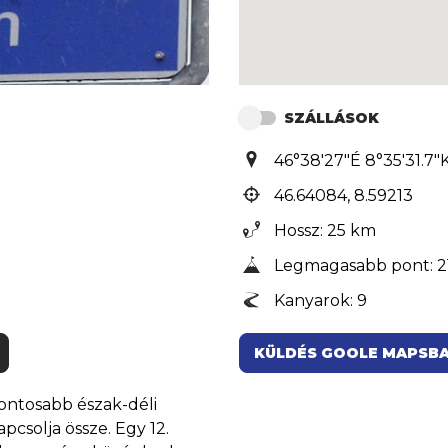
SZÁLLÁSOK
46°38'27"É 8°35'31.7"
46.64084, 8.59213
Hossz: 25 km
Legmagasabb pont: 2
Kanyarok: 9
KÜLDÉS GOOLE MAPSB
ontosabb észak-déli
pcsolja össze. Egy 12.