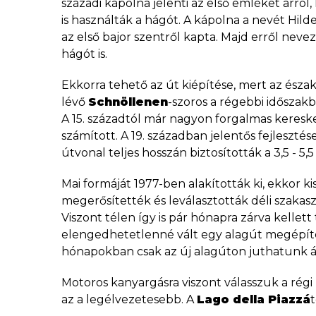
századi kápolna jelenti az első emléket arró
is használták a hágót. A kápolna a nevét Hild
az első bajor szentről kapta. Majd erről nevezt
hágót is.
Ekkorra tehető az út kiépítése, mert az észa
lévő
Schnöllenen
-szoros a régebbi időszakb
A 15. századtól már nagyon forgalmas keres
számított. A 19. században jelentős fejlesztés
útvonal teljes hosszán biztosították a 3,5 - 5,
Mai formáját 1977-ben alakították ki, ekkor ki
megerősítették és leválasztották déli szakas
Viszont télen így is pár hónapra zárva kellett 
elengedhetetlenné vált egy alagút megépítés
hónapokban csak az új alagúton juthatunk á
Motoros kanyargásra viszont válasszuk a rég
az a legélvezetesebb. A
Lago della Piazzá
t