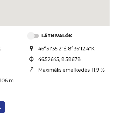
LÁTNIVALÓK
K
46°31'35.2"É 8°35'12.4"K
46.52645, 8.58678
Maximális emelkedés: 11,9 %
106 m
A