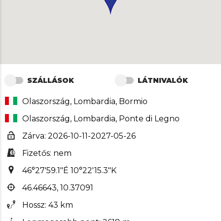
SZÁLLÁSOK
LÁTNIVALÓK
Olaszország, Lombardia, Bormio
Olaszország, Lombardia, Ponte di Legno
Zárva: 2026-10-11-2027-05-26
Fizetős: nem
46°27'59.1"É 10°22'15.3"K
46.46643, 10.37091
Hossz: 43 km