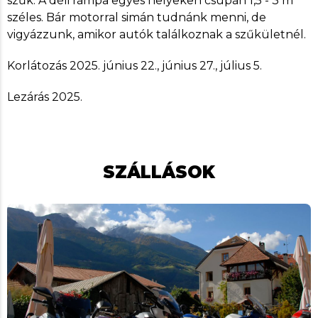
szűk. A déli rámpa egyes helyeken csupán 1,5 - 3 m
széles. Bár motorral simán tudnánk menni, de
vigyázzunk, amikor autók találkoznak a szűkületnél.
Korlátozás 2025. június 22., június 27., július 5.
Lezárás 2025.
SZÁLLÁSOK