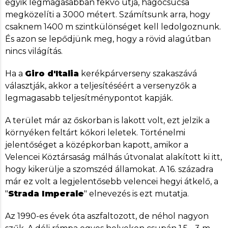
egyik legmagasabban fekvő útja, hágócsúcsa
megközelíti a 3000 métert. Számítsunk arra, hogy
csaknem 1400 m szintkülönséget kell ledolgoznunk.
És azon se lepődjünk meg, hogy a rövid alagútban
nincs világítás.
Ha a
Giro d'Italia
kerékpárverseny szakaszává
választják, akkor a teljesítéséért a versenyzők a
legmagasabb teljesítménypontot kapják.
A terület már az őskorban is lakott volt, ezt jelzik a
környéken feltárt kőkori leletek. Történelmi
jelentőséget a középkorban kapott, amikor a
Velencei Köztársaság málhás útvonalat alakított ki itt,
hogy kikerülje a szomszéd államokat. A 16. századra
már ez volt a legjelentősebb velencei hegyi átkelő, a
"
Strada Imperale
" elnevezés is ezt mutatja.
Az 1990-es évek óta aszfaltozott, de néhol nagyon