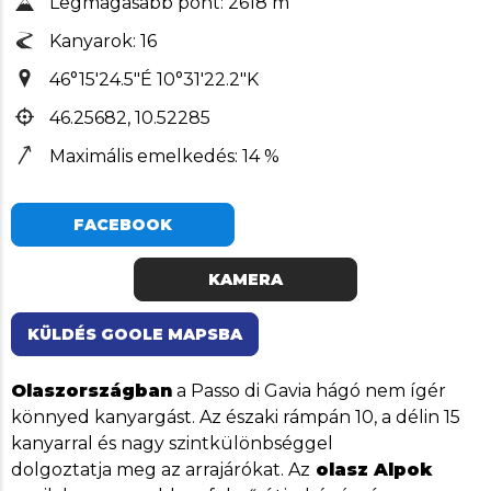
Legmagasabb pont: 2618 m
Kanyarok: 16
46°15'24.5"É 10°31'22.2"K
46.25682, 10.52285
Maximális emelkedés: 14 %
FACEBOOK
KAMERA
KÜLDÉS GOOLE MAPSBA
Olaszországban
a Passo di Gavia hágó nem ígér
könnyed kanyargást. Az északi rámpán 10, a délin 15
kanyarral és nagy szintkülönbséggel
dolgoztatja meg az arrajárókat. Az
olasz Alpok