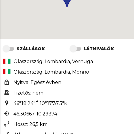
SZÁLLÁSOK
LÁTNIVALÓK
Olaszország, Lombardia, Vernuga
Olaszország, Lombardia, Monno
Nyitva: Egész évben
Fizetős: nem
46°18'24"É 10°17'37.5"K
46.30667, 10.29374
Hossz: 26,5 km