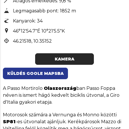
Átlagos emelkedés: 9,8 %
Legmagasabb pont: 1852 m
Kanyarok: 34
46°12'54.7"É 10°21'5.5"K
46.21518, 10.35152
KAMERA
KÜLDÉS GOOLE MAPSBA
A Passo Mortirolo
Olaszország
ban Passo Foppa
néven is ismert hágó kedvelt biciklis útvonal, a Giro
d'Italia gyakori etapja.
Motorosok számára a Vernunga és Monno közötti
SP81
-es útvonalat ajánljuk. Kerékpárosok Mazzo di
Valtellina felől közelítik meg a hágócsúcsot, viszont