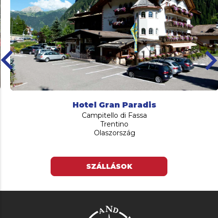
ard_arrow_left
keyboard_arro
Hotel Gran Paradis
Campitello di Fassa
Trentino
Olaszország
SZÁLLÁSOK