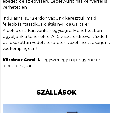
ebédet, de az egyszerű Leberwurst házikenyérrel is
verhetetlen.
Indulásnál sűrű erdőn vágunk keresztül, majd
feljebb fantasztikus kilátás nyílik a Gailtaler
Alpokra és a Karavanka hegységre. Menetközben
ügyeljünk a tehenekre! A 10 visszafordítóval tűzdelt
út fokozottan védett területen vezet, ne itt akarjunk
vadkempingezni!
Kärntner Card
-dal egyszer egy nap ingyenesen
lehet felhajtani.
SZÁLLÁSOK