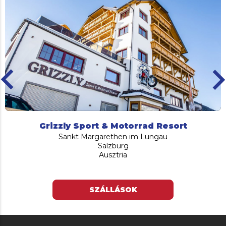
ard_arrow_left
keyboard_arro
Grizzly Sport & Motorrad Resort
Sankt Margarethen im Lungau
Salzburg
Ausztria
SZÁLLÁSOK