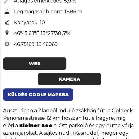
Átlagos emelkedés: 8,9 %
Legmagasabb pont: 1886 m
Kanyarok: 10
46°45'6.1"É 13°27'38.5"K
46.75169, 13.46069
WEB
KAMERA
KÜLDÉS GOOLE MAPSBA
Ausztriában a Zlanból induló zsákhágóút, a Goldeck
Panoramastrasse 12 km hosszan fut a hegyre, míg
eléri a
Kleiner See
-t. Ott parkoló és egy hütte várja
az arrajárókat. A sajtos nudli (Käsnudel) megér egy