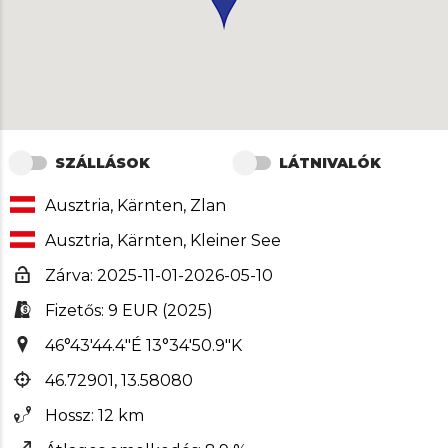
SZÁLLÁSOK
LÁTNIVALÓK
Ausztria, Kärnten, Zlan
Ausztria, Kärnten, Kleiner See
Zárva: 2025-11-01-2026-05-10
Fizetős: 9 EUR (2025)
46°43'44.4"É 13°34'50.9"K
46.72901, 13.58080
Hossz: 12 km