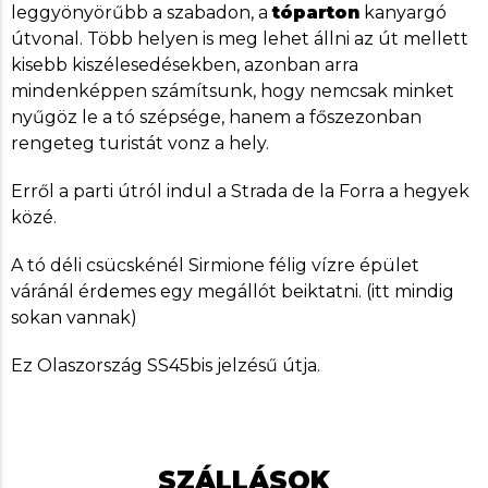
leggyönyörűbb a szabadon, a
tóparton
kanyargó
útvonal. Több helyen is meg lehet állni az út mellett
kisebb kiszélesedésekben, azonban arra
mindenképpen számítsunk, hogy nemcsak minket
nyűgöz le a tó szépsége, hanem a főszezonban
rengeteg turistát vonz a hely.
Erről a parti útról indul a Strada de la Forra a hegyek
közé.
A tó déli csücskénél Sirmione félig vízre épület
váránál érdemes egy megállót beiktatni. (itt mindig
sokan vannak)
Ez Olaszország SS45bis jelzésű útja.
SZÁLLÁSOK