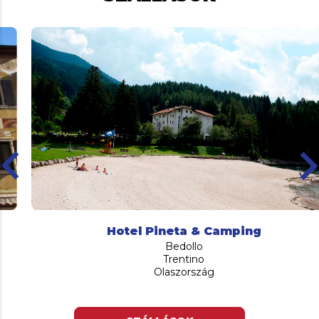
ard_arrow_left
keyboard_arro
Hotel Pineta & Camping
Bedollo
Trentino
Olaszország