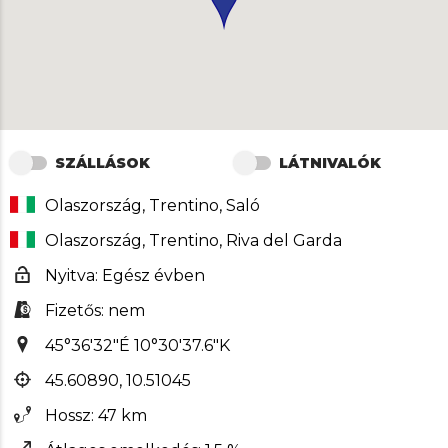
SZÁLLÁSOK
LÁTNIVALÓK
Olaszország, Trentino, Saló
Olaszország, Trentino, Riva del Garda
Nyitva: Egész évben
Fizetős: nem
45°36'32"É 10°30'37.6"K
45.60890, 10.51045
Hossz: 47 km