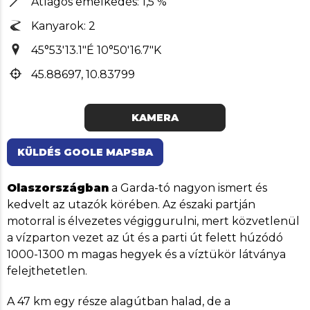
Átlagos emelkedés: 1,5 %
Kanyarok: 2
45°53'13.1"É 10°50'16.7"K
45.88697, 10.83799
KAMERA
KÜLDÉS GOOLE MAPSBA
Olaszországban
a Garda-tó nagyon ismert és
kedvelt az utazók körében. Az északi partján
motorral is élvezetes végiggurulni, mert közvetlenül
a vízparton vezet az út és a parti út felett húzódó
1000-1300 m magas hegyek és a víztükör látványa
felejthetetlen.
A 47 km egy része alagútban halad, de a