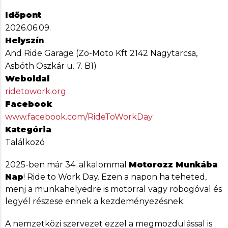
Időpont
2026.06.09.
Helyszín
And Ride Garage (Zo-Moto Kft 2142 Nagytarcsa,
Asbóth Oszkár u. 7. B1)
Weboldal
ridetowork.org
Facebook
www.facebook.com/RideToWorkDay
Kategória
Találkozó
2025-ben már 34. alkalommal
Motorozz Munkába
Nap
! Ride to Work Day. Ezen a napon ha teheted,
menj a munkahelyedre is motorral vagy robogóval és
legyél részese ennek a kezdeményezésnek.
A nemzetközi szervezet ezzel a megmozdulással is