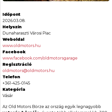
Időpont
2026.03.08.
Helyszín
Dunaharaszti Városi Piac
Weboldal
www.oldmotors.hu
Facebook
www.facebook.com/oldmotorsgarage
Regisztráció
oldmotors@oldmotors.hu
Telefon
+361-425-0145
Kategória
Vásár
Az Old Motors Börze az ország egyik legnagyobb