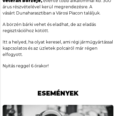
veterán börzéje,
évente több alkalommal kb. 300
árus részvételével kerül megrendezésre. A
vásárt Dunaharasztiban a Városi Piacon találjuk.
A börzén bárki vehet és eladhat, de az eladás
regisztrációhoz kötött.
Itt a helyed, ha olyat keresel, ami régi járműgyártással
kapcsolatos és az üzletek polcairól már régen
elfogyott.
Nyitás reggel 6 órakor!
ESEMÉNYEK