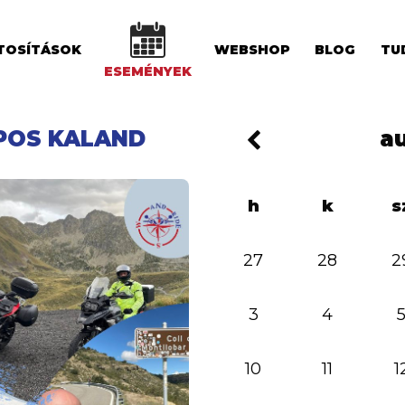
TOSÍTÁSOK
WEBSHOP
BLOG
TU
ESEMÉNYEK
APOS KALAND
a
h
k
s
27
28
2
3
4
10
11
1