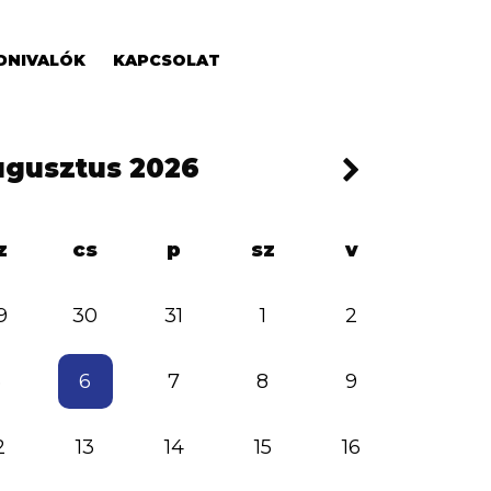
DNIVALÓK
KAPCSOLAT
ugusztus
2026
z
cs
p
sz
v
9
30
31
1
2
5
6
7
8
9
2
13
14
15
16