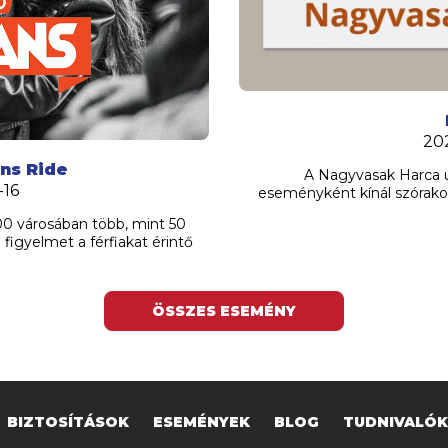
20
ns Ride
A Nagyvasak Harca ú
-16
eseményként kínál szórako
00 városában több, mint 50
figyelmet a férfiakat érintő
ÖSSZES ESEMÉNY
BIZTOSÍTÁSOK
ESEMÉNYEK
BLOG
TUDNIVALÓK