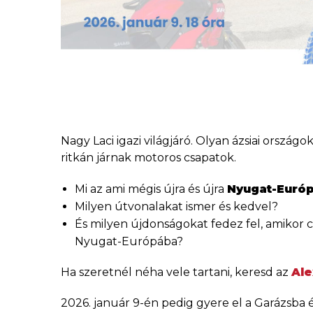
Nagy Laci igazi világjáró. Olyan ázsiai országo
ritkán járnak motoros csapatok.
Mi az ami mégis újra és újra
Nyugat-Euró
Milyen útvonalakat ismer és kedvel?
És milyen újdonságokat fedez fel, amikor 
Nyugat-Európába?
Ha szeretnél néha vele tartani, keresd az
Al
2026. január 9-én pedig gyere el a Garázsba 