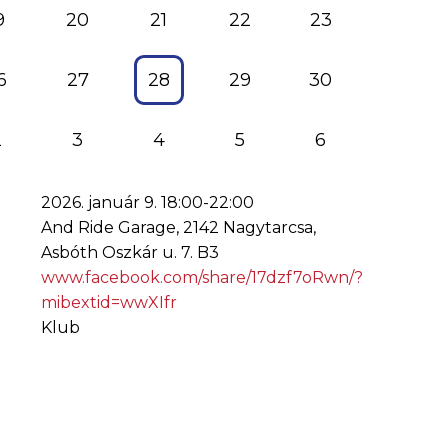
9
20
21
22
23
6
27
28
29
30
2
3
4
5
6
2026. január 9. 18:00-22:00
And Ride Garage, 2142 Nagytarcsa,
Asbóth Oszkár u. 7. B3
www.facebook.com/share/17dzf7oRwn/?
mibextid=wwXIfr
Klub