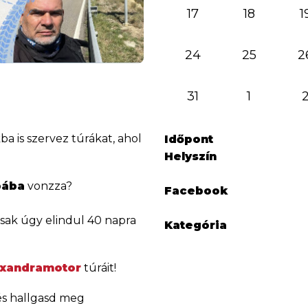
17
18
1
24
25
2
31
1
kba is szervez túrákat, ahol
Időpont
Helyszín
pába
vonzza?
Facebook
csak úgy elindul 40 napra
Kategória
exandramotor
túráit!
és hallgasd meg